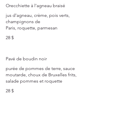
Orecchiette à l’agneau braisé
jus d’agneau, crème, pois verts,
champignons de
Paris, roquette, parmesan
28 $
Pavé de boudin noir
purée de pommes de terre, sauce
moutarde, choux de Bruxelles frits,
salade pommes et roquette
28 $
Tartare d'omble de la Gaspésie
frites maison